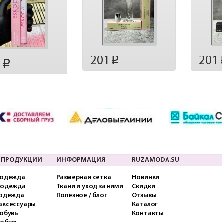
201
201
p
8
p
 ПРОДУКЦИИ
ИНФОРМАЦИЯ
RUZAMODA.SU
 одежда
Размерная сетка
Новинки
 одежда
Ткани и уход за ними
Скидки
 одежда
Полезное / блог
Отзывы
аксессуары
Каталог
обувь
Контакты