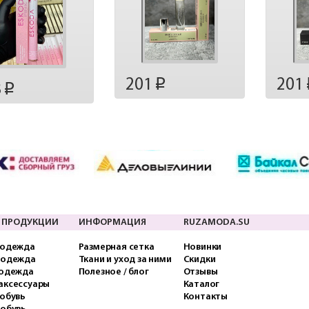
201
201
p
8
p
 ПРОДУКЦИИ
ИНФОРМАЦИЯ
RUZAMODA.SU
 одежда
Размерная сетка
Новинки
 одежда
Ткани и уход за ними
Скидки
 одежда
Полезное / блог
Отзывы
аксессуары
Каталог
обувь
Контакты