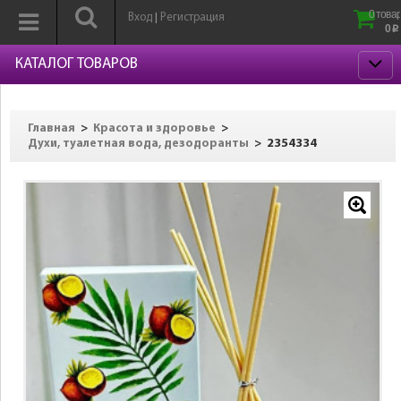
0 товар
Вход
Регистрация
|
0
p
КАТАЛОГ ТОВАРОВ
>
>
Главная
Красота и здоровье
>
2354334
Духи, туалетная вода, дезодоранты