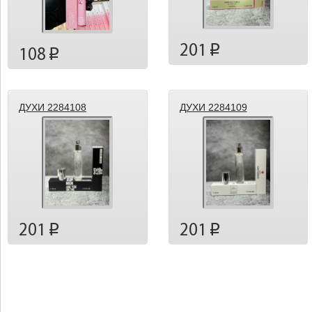
201
p
108
p
ДУХИ 2284108
ДУХИ 2284109
201
201
p
p