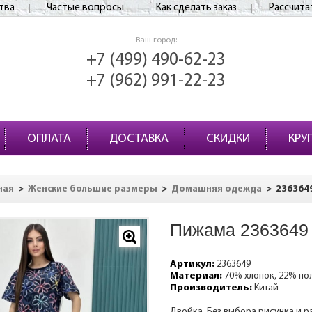
тва
Частые вопросы
Как сделать заказ
Рассчита
Ваш город:
+7 (499) 490-62-23
+7 (962) 991-22-23
ОПЛАТА
ДОСТАВКА
СКИДКИ
КРУ
>
>
>
236364
ная
Женские большие размеры
Домашняя одежда
Пижама 2363649
Артикул:
2363649
Материал:
70% хлопок, 22% по
Производитель:
Китай
Двойка. Без выбора рисунка и р