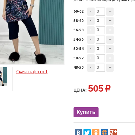
-
+
60-62
-
+
58-60
-
+
56-58
-
+
54-56
-
+
52-54
-
+
50-52
-
+
48-50
Скачать фото 1
505
p
ЦЕНА:
Купить