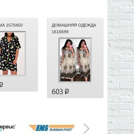
А 1570450
ДОМАШНЯЯ ОДЕЖДА
1616699
p
603
p