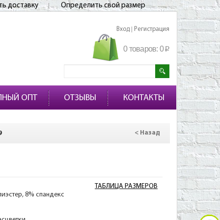
ть доставку
Определить свой размер
Вход
Регистрация
|
0 товаров:
0
p
ПНЫЙ ОПТ
ОТЗЫВЫ
КОНТАКТЫ
9
< Назад
ТАБЛИЦА РАЗМЕРОВ
лиэстер, 8% спандекс
асцветки