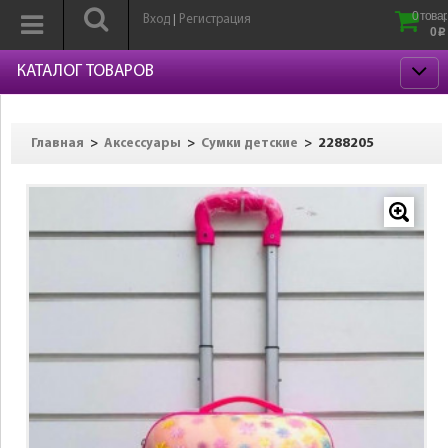
0 товар
Вход
Регистрация
|
0
p
КАТАЛОГ ТОВАРОВ
>
>
>
2288205
Главная
Аксессуары
Сумки детские