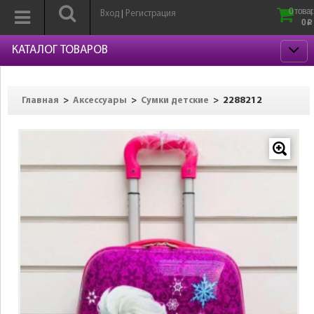
0 товар
Вход
Регистрация
|
0
p
КАТАЛОГ ТОВАРОВ
>
>
>
2288212
Главная
Аксессуары
Сумки детские