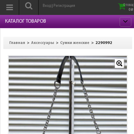
0 товар
Вход
Регистрация
|
0
p
КАТАЛОГ ТОВАРОВ
>
>
>
2290992
Главная
Аксессуары
Сумки женские