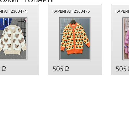
ИГАН 2363474
КАРДИГАН 2363475
КАРДИ
5
505
505
p
p