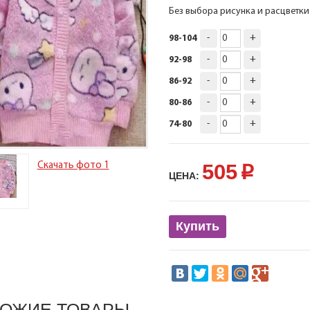
Без выбора рисунка и расцветки
-
+
98-104
-
+
92-98
-
+
86-92
-
+
80-86
-
+
74-80
505
Скачать фото 1
p
ЦЕНА:
Купить
ОЖИЕ ТОВАРЫ