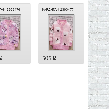
ГАН 2363476
КАРДИГАН 2363477
505
p
p