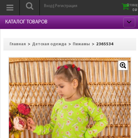
0 товар
Вход
Регистрация
|
0
p
КАТАЛОГ ТОВАРОВ
>
>
>
2365534
Главная
Детская одежда
Пижамы