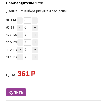
Производитель:
Китай
Двойка. Без выбора рисунка и расцветки
-
+
98-104
-
+
92-98
-
+
122-128
-
+
116-122
-
+
110-116
-
+
104-110
361
p
ЦЕНА:
Купить