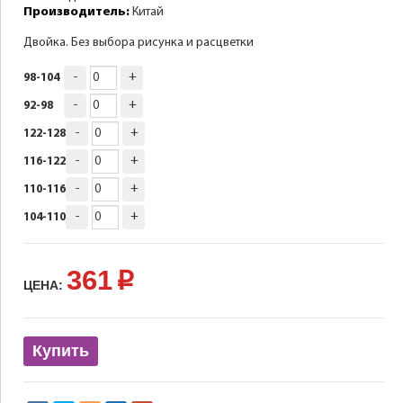
Производитель:
Китай
Двойка. Без выбора рисунка и расцветки
-
+
98-104
-
+
92-98
-
+
122-128
-
+
116-122
-
+
110-116
-
+
104-110
361
p
ЦЕНА:
Купить