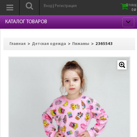
0 товар
Вход
Регистрация
|
0
p
КАТАЛОГ ТОВАРОВ
>
>
>
2365543
Главная
Детская одежда
Пижамы