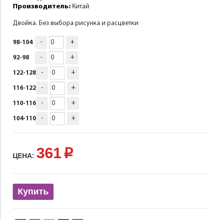
Производитель:
Китай
Двойка. Без выбора рисунка и расцветки
-
+
98-104
-
+
92-98
-
+
122-128
-
+
116-122
-
+
110-116
-
+
104-110
361
p
ЦЕНА:
Купить