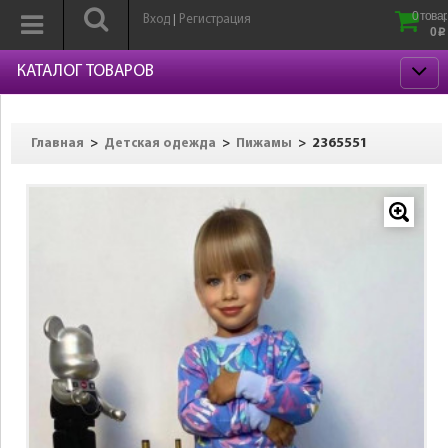
0 товар
Вход
Регистрация
|
0
p
КАТАЛОГ ТОВАРОВ
>
>
>
2365551
Главная
Детская одежда
Пижамы