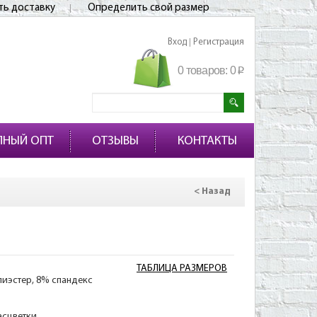
ть доставку
Определить свой размер
Вход
Регистрация
|
0 товаров:
0
p
ПНЫЙ ОПТ
ОТЗЫВЫ
КОНТАКТЫ
< Назад
ТАБЛИЦА РАЗМЕРОВ
лиэстер, 8% спандекс
асцветки