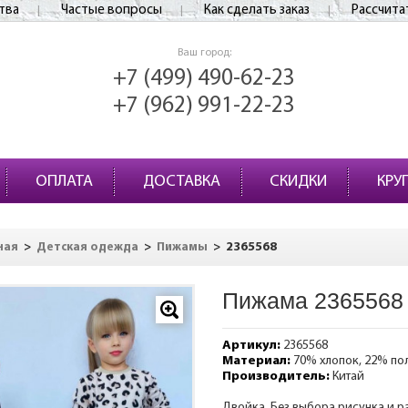
тва
Частые вопросы
Как сделать заказ
Рассчита
Ваш город:
+7 (499) 490-62-23
+7 (962) 991-22-23
ОПЛАТА
ДОСТАВКА
СКИДКИ
КРУ
>
>
>
2365568
ная
Детская одежда
Пижамы
Пижама 2365568
Артикул:
2365568
Материал:
70% хлопок, 22% по
Производитель:
Китай
Двойка. Без выбора рисунка и р