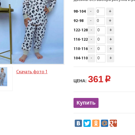
-
+
98-104
-
+
92-98
-
+
122-128
-
+
116-122
-
+
110-116
-
+
104-110
Скачать фото 1
361
p
ЦЕНА:
Купить