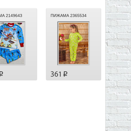
А 2149643
ПИЖАМА 2365534
361
p
p