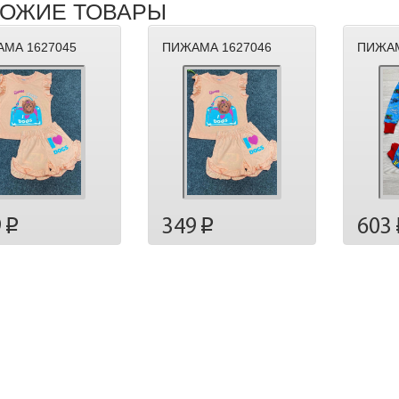
ОЖИЕ ТОВАРЫ
МА 1627045
ПИЖАМА 1627046
ПИЖАМ
9
349
603
p
p