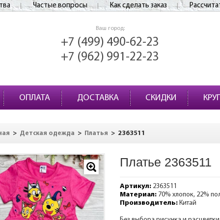
тва
Частые вопросы
Как сделать заказ
Рассчита
Ваш город:
+7 (499) 490-62-23
+7 (962) 991-22-23
ОПЛАТА
ДОСТАВКА
СКИДКИ
КРУ
>
>
>
2363511
ная
Детская одежда
Платья
Платье 2363511
Артикул:
2363511
Материал:
70% хлопок, 22% по
Производитель:
Китай
Без выбора рисунка и расцветки