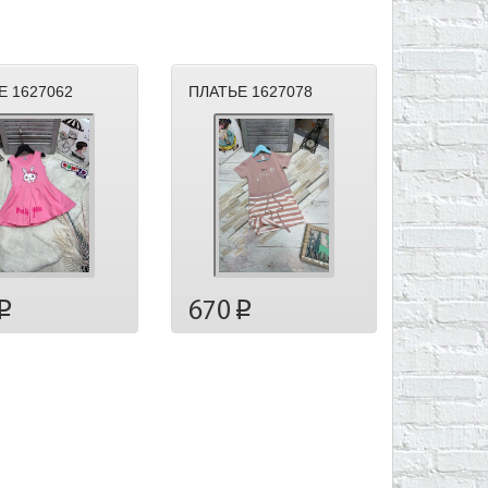
Е 1627062
ПЛАТЬЕ 1627078
670
p
p