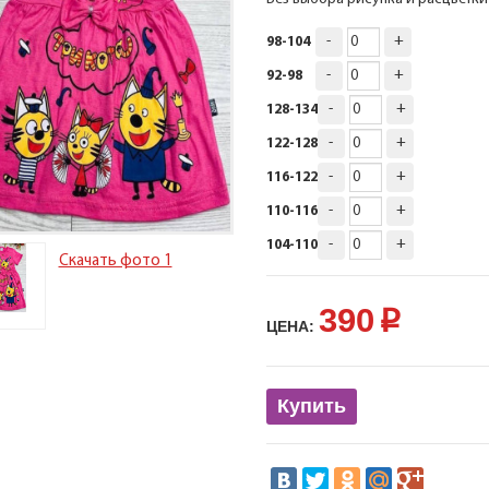
-
+
98-104
-
+
92-98
-
+
128-134
-
+
122-128
-
+
116-122
-
+
110-116
-
+
104-110
Скачать фото 1
390
p
ЦЕНА:
Купить