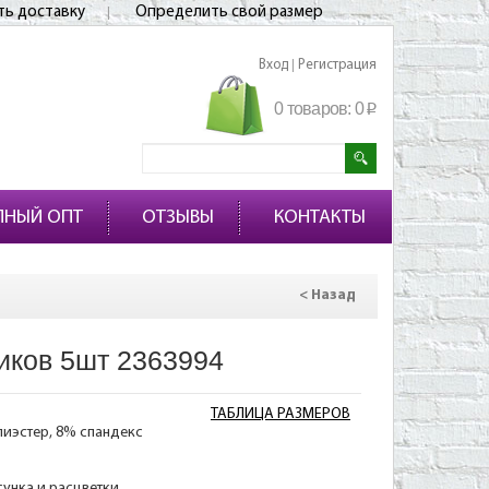
ть доставку
Определить свой размер
Вход
Регистрация
|
0 товаров:
0
p
ПНЫЙ ОПТ
ОТЗЫВЫ
КОНТАКТЫ
< Назад
иков 5шт 2363994
ТАБЛИЦА РАЗМЕРОВ
лиэстер, 8% спандекс
сунка и расцветки