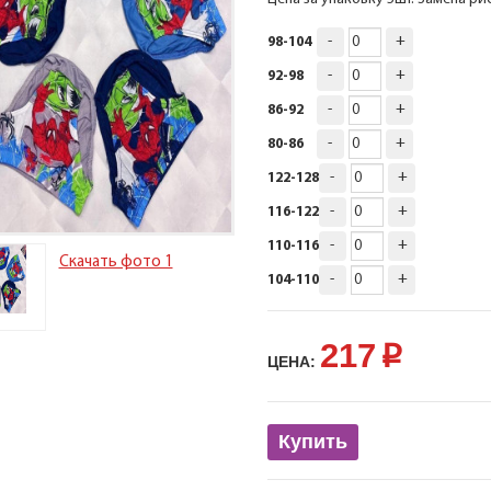
-
+
98-104
-
+
92-98
-
+
86-92
-
+
80-86
-
+
122-128
-
+
116-122
-
+
110-116
Скачать фото 1
-
+
104-110
217
p
ЦЕНА:
Купить