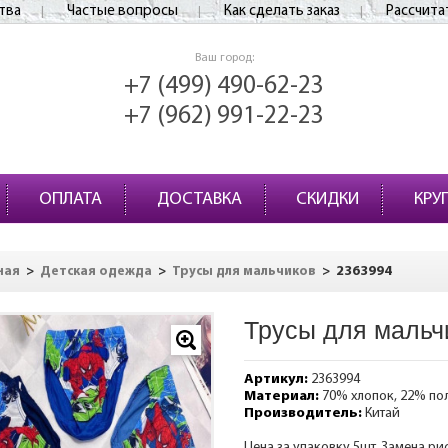
тва
Частые вопросы
Как сделать заказ
Рассчита
Ваш город:
+7 (499) 490-62-23
+7 (962) 991-22-23
ОПЛАТА
ДОСТАВКА
СКИДКИ
КРУ
>
>
>
2363994
ная
Детская одежда
Трусы для мальчиков
Трусы для мальч
Артикул:
2363994
Материал:
70% хлопок, 22% по
Производитель:
Китай
Цена за упаковку 5шт. Замена ри