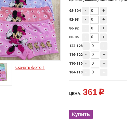
-
+
98-104
-
+
92-98
-
+
86-92
-
+
80-86
-
+
122-128
-
+
116-122
-
+
110-116
Скачать фото 1
-
+
104-110
361
p
ЦЕНА:
Купить