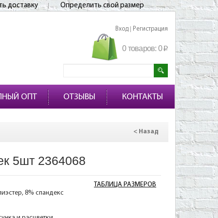
ть доставку
Определить свой размер
Вход
Регистрация
|
0 товаров:
0
p
ПНЫЙ ОПТ
ОТЗЫВЫ
КОНТАКТЫ
< Назад
ек 5шт 2364068
ТАБЛИЦА РАЗМЕРОВ
лиэстер, 8% спандекс
сунка и расцветки