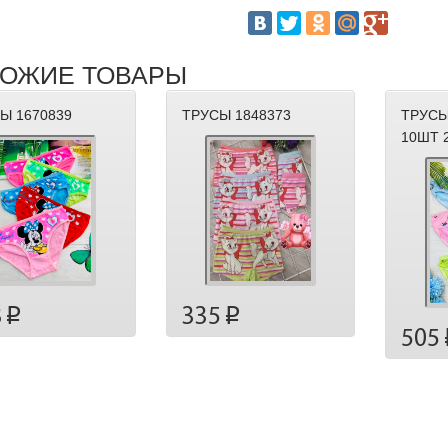
ОЖИЕ ТОВАРЫ
Ы 1670839
ТРУСЫ 1848373
ТРУСЫ
10ШТ 
8
335
p
p
505