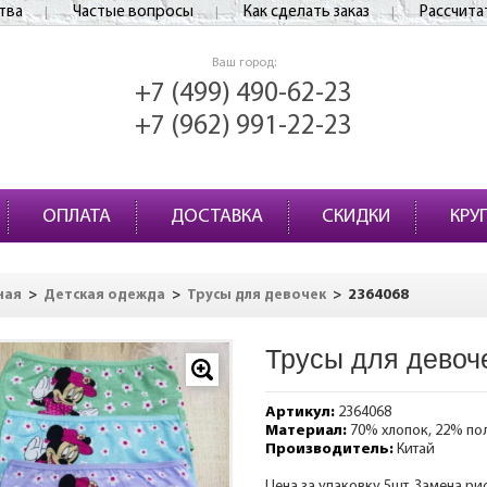
тва
Частые вопросы
Как сделать заказ
Рассчита
Ваш город:
+7 (499) 490-62-23
+7 (962) 991-22-23
ОПЛАТА
ДОСТАВКА
СКИДКИ
КРУ
>
>
>
2364068
ная
Детская одежда
Трусы для девочек
Трусы для девоч
Артикул:
2364068
Материал:
70% хлопок, 22% по
Производитель:
Китай
Цена за упаковку 5шт. Замена ри