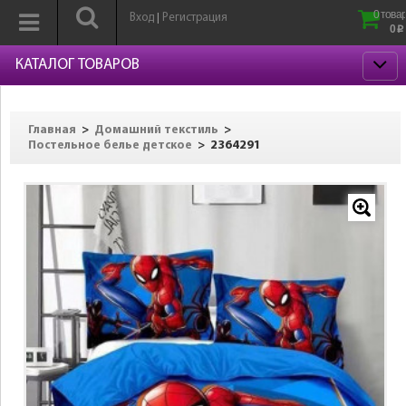
0 товар
Вход
Регистрация
|
0
p
КАТАЛОГ ТОВАРОВ
>
>
Главная
Домашний текстиль
>
2364291
Постельное белье детское