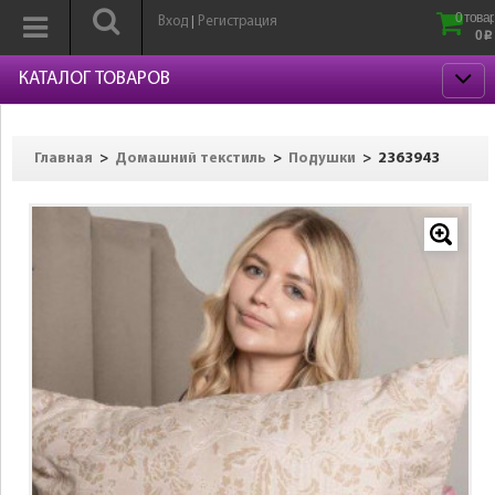
0 товар
Вход
Регистрация
|
0
p
КАТАЛОГ ТОВАРОВ
>
>
>
2363943
Главная
Домашний текстиль
Подушки