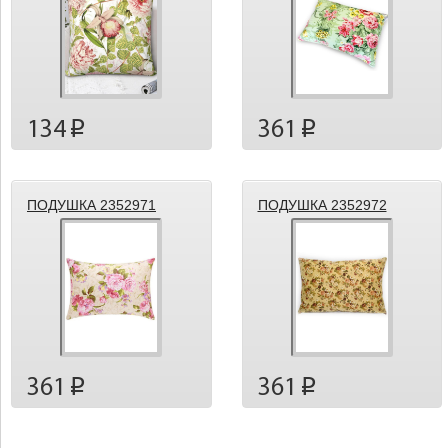
134
361
p
p
ПОДУШКА 2352971
ПОДУШКА 2352972
361
361
p
p