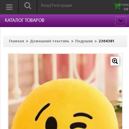
0 товар
Вход
Регистрация
|
0
p
КАТАЛОГ ТОВАРОВ
>
>
>
2364381
Главная
Домашний текстиль
Подушки