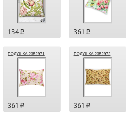
134
361
p
p
ПОДУШКА 2352971
ПОДУШКА 2352972
361
361
p
p