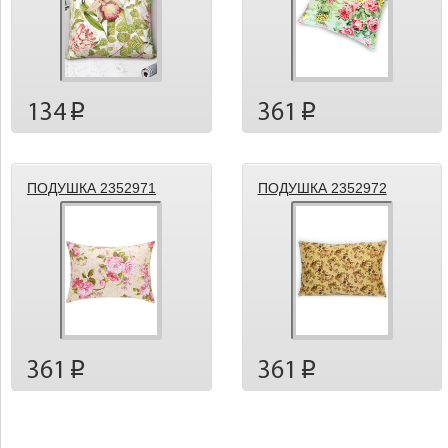
134
361
p
p
ПОДУШКА 2352971
ПОДУШКА 2352972
361
361
p
p