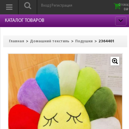
0 товар
Вход
Регистрация
|
0
p
КАТАЛОГ ТОВАРОВ
>
>
>
2364401
Главная
Домашний текстиль
Подушки