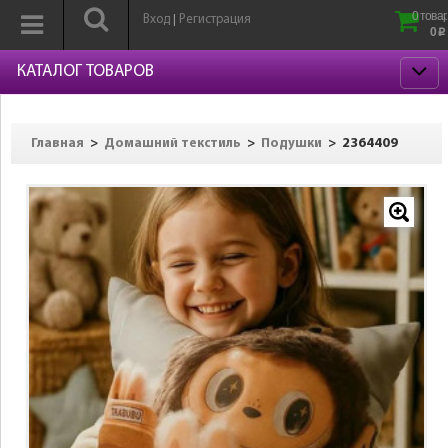
0 товар
Вход
Регистрация
|
0
p
КАТАЛОГ ТОВАРОВ
>
>
>
2364409
Главная
Домашний текстиль
Подушки