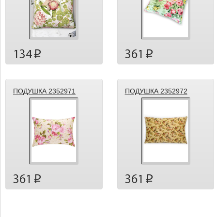
134
361
p
p
ПОДУШКА 2352971
ПОДУШКА 2352972
361
361
p
p