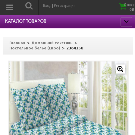
0 товар
Вход
Регистрация
|
0
p
КАТАЛОГ ТОВАРОВ
>
>
Главная
Домашний текстиль
>
2364356
Постельное белье (Евро)