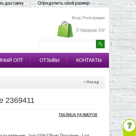
ть доставку
Определить свой размер
Вход
Регистрация
|
0 товаров:
0
p
ПНЫЙ ОПТ
ОТЗЫВЫ
КОНТАКТЫ
< Назад
е 2369411
ТАБЛИЦА РАЗМЕРОВ
Пододеяльник - 1шт (150х220см); Простыня - 1 шт