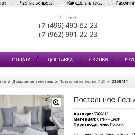
тва
Частые вопросы
Как сделать заказ
Рассчита
Ваш город:
+7 (499) 490-62-23
+7 (962) 991-22-23
ОПЛАТА
ДОСТАВКА
СКИДКИ
КРУ
>
>
>
2369411
ная
Домашний текстиль
Постельное белье (1,5)
Постельное бель
Артикул:
2369411
Материал:
Сатин - шелк
Производитель:
Россия
1,5 спальное постельное бельё. 