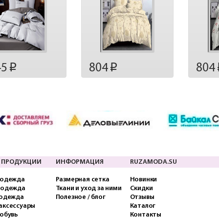
45
804
804
p
p
 ПРОДУКЦИИ
ИНФОРМАЦИЯ
RUZAMODA.SU
 одежда
Размерная сетка
Новинки
 одежда
Ткани и уход за ними
Скидки
 одежда
Полезное / блог
Отзывы
аксессуары
Каталог
обувь
Контакты