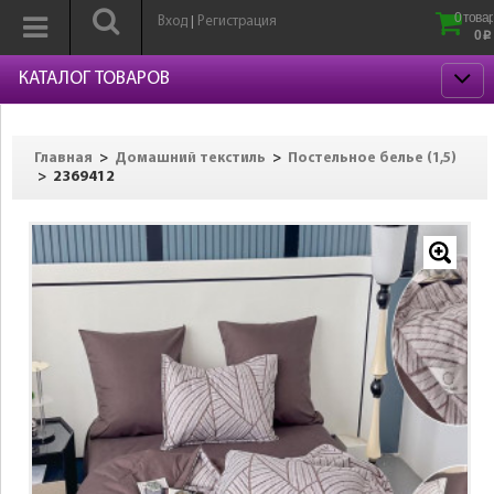
0 товар
Вход
Регистрация
|
0
p
КАТАЛОГ ТОВАРОВ
>
>
Главная
Домашний текстиль
Постельное белье (1,5)
>
2369412