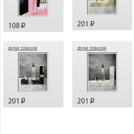
201
p
108
p
ДУХИ 2284108
ДУХИ 2284109
201
201
p
p