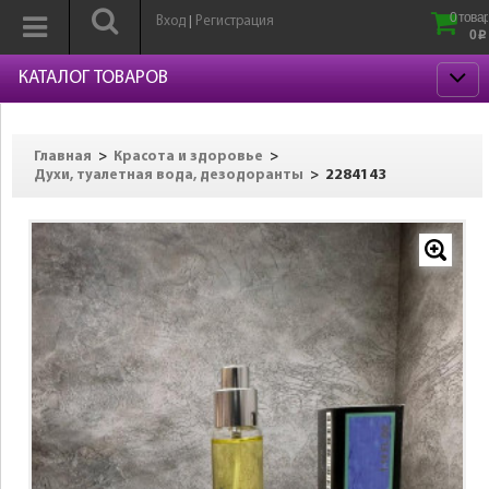
0 товар
Вход
Регистрация
|
0
p
КАТАЛОГ ТОВАРОВ
>
>
Главная
Красота и здоровье
>
2284143
Духи, туалетная вода, дезодоранты