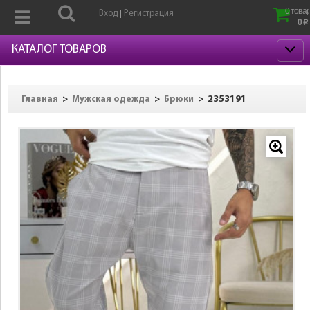
0 товар
Вход
Регистрация
|
0
p
КАТАЛОГ ТОВАРОВ
>
>
>
2353191
Главная
Мужская одежда
Брюки