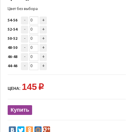
Цвет без выбора
-
+
54-56
-
+
52-54
-
+
50-52
-
+
48-50
-
+
46-48
-
+
44-46
145
p
ЦЕНА:
Купить