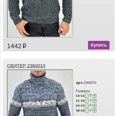
1442
Купить
p
СВИТЕР 2360010
арт:
2360010
Размеры
-
+
54-56
-
+
52-54
-
+
50-52
-
+
48-50