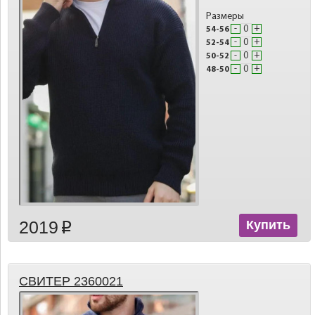
Размеры
-
+
54-56
-
+
52-54
-
+
50-52
-
+
48-50
2019
Купить
p
СВИТЕР 2360021