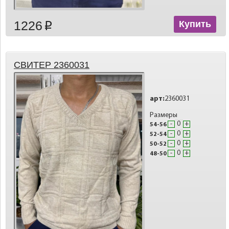
1226
Купить
p
СВИТЕР 2360031
арт:
2360031
Размеры
-
+
54-56
-
+
52-54
-
+
50-52
-
+
48-50