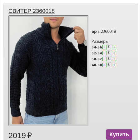
СВИТЕР 2360018
арт:
2360018
Размеры
-
+
54-56
-
+
52-54
-
+
50-52
-
+
48-50
2019
Купить
p