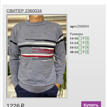
СВИТЕР 2360034
арт:
2360034
Размеры
-
+
54-56
-
+
52-54
-
+
50-52
-
+
48-50
1226
Купить
p