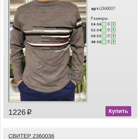
арт:
2360037
Размеры
-
+
54-56
-
+
52-54
-
+
50-52
-
+
48-50
1226
Купить
p
СВИТЕР 2360036