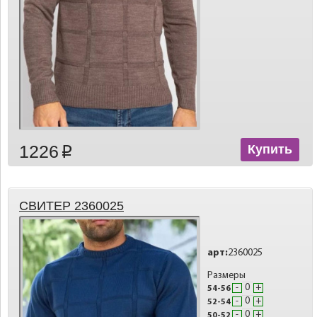
1226
Купить
p
СВИТЕР 2360025
арт:
2360025
Размеры
-
+
54-56
-
+
52-54
-
+
50-52