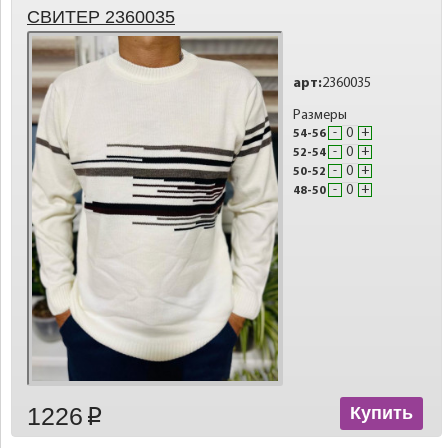
СВИТЕР 2360035
арт:
2360035
Размеры
-
+
54-56
-
+
52-54
-
+
50-52
-
+
48-50
1226
Купить
p