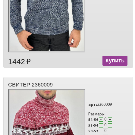
1442
Купить
p
СВИТЕР 2360009
арт:
2360009
Размеры
-
+
54-56
-
+
52-54
-
+
50-52