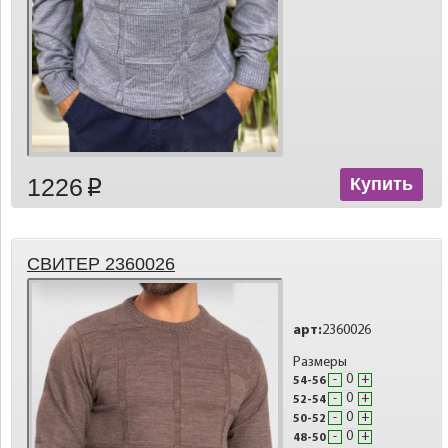
1226
Купить
p
СВИТЕР 2360026
арт:
2360026
Размеры
-
+
54-56
-
+
52-54
-
+
50-52
-
+
48-50