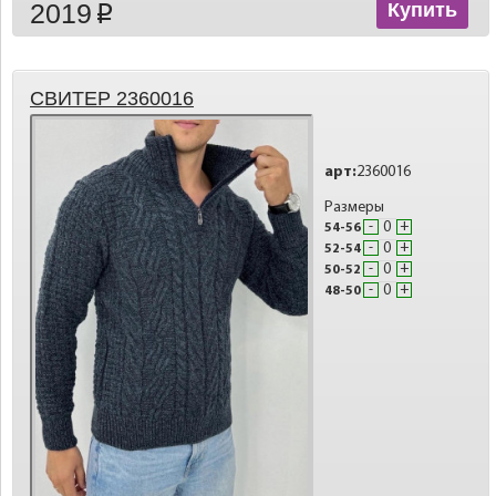
2019
Купить
p
СВИТЕР 2360016
арт:
2360016
Размеры
-
+
54-56
-
+
52-54
-
+
50-52
-
+
48-50