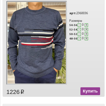
арт:
2360036
Размеры
-
+
54-56
-
+
52-54
-
+
50-52
-
+
48-50
1226
Купить
p