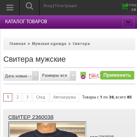
0 товар
Вход
Регистрация
|
0
p
КАТАЛОГ ТОВАРОВ
>
>
Главная
Мужская одежда
Свитера
Свитера мужские
Размеры: все
1
Товары с
1
по
36
, всего
85
2
3
След.
Автозагрузка
СВИТЕР 2360038