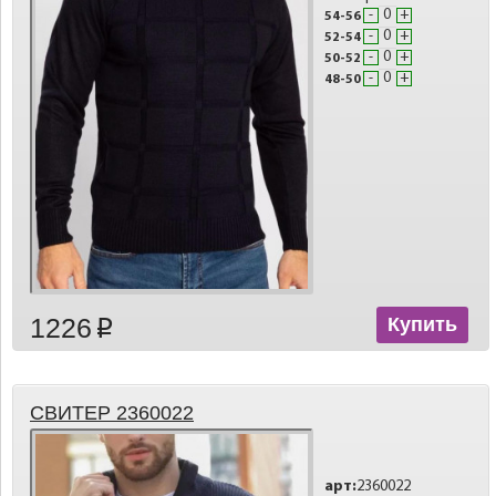
-
+
54-56
-
+
52-54
-
+
50-52
-
+
48-50
1226
Купить
p
СВИТЕР 2360022
арт:
2360022