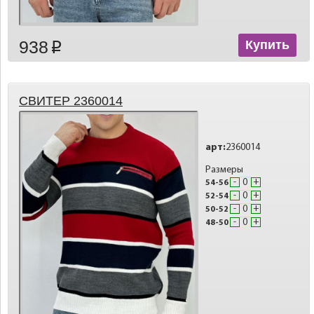
938
Купить
p
СВИТЕР 2360014
арт:
2360014
Размеры
-
+
54-56
-
+
52-54
-
+
50-52
-
+
48-50