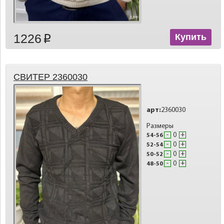
1226
Купить
p
СВИТЕР 2360030
арт:
2360030
Размеры
-
+
54-56
-
+
52-54
-
+
50-52
-
+
48-50