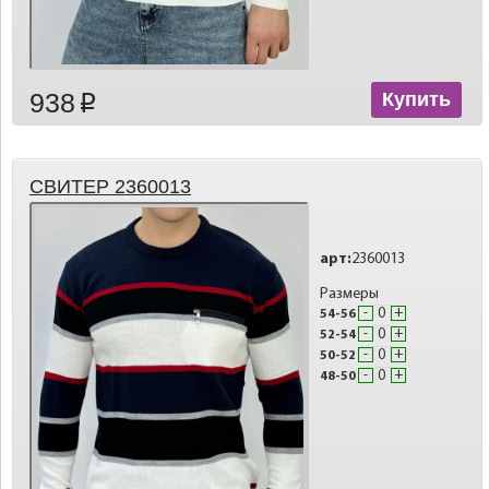
938
Купить
p
СВИТЕР 2360013
арт:
2360013
Размеры
-
+
54-56
-
+
52-54
-
+
50-52
-
+
48-50