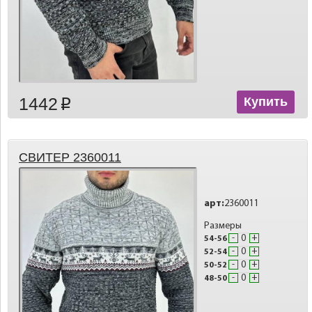
1442
Купить
p
СВИТЕР 2360011
арт:
2360011
Размеры
-
+
54-56
-
+
52-54
-
+
50-52
-
+
48-50