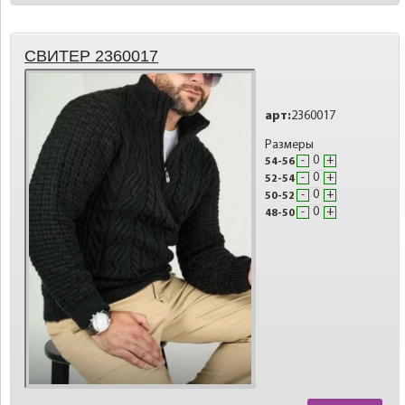
СВИТЕР 2360017
арт:
2360017
Размеры
-
+
54-56
-
+
52-54
-
+
50-52
-
+
48-50