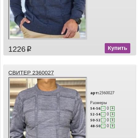
1226
Купить
p
СВИТЕР 2360027
арт:
2360027
Размеры
-
+
54-56
-
+
52-54
-
+
50-52
-
+
48-50