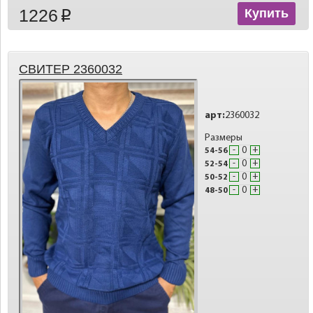
1226
Купить
p
СВИТЕР 2360032
арт:
2360032
Размеры
-
+
54-56
-
+
52-54
-
+
50-52
-
+
48-50