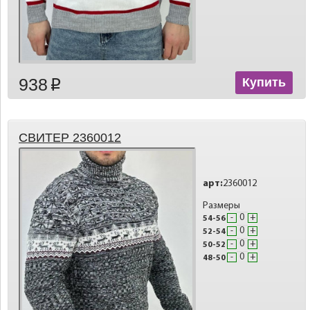
938
Купить
p
СВИТЕР 2360012
арт:
2360012
Размеры
-
+
54-56
-
+
52-54
-
+
50-52
-
+
48-50