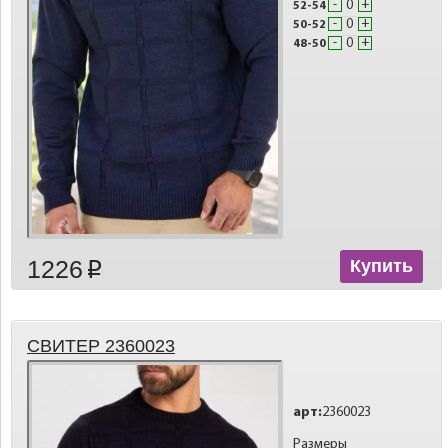
-
+
52-54
-
+
50-52
-
+
48-50
1226
Купить
p
СВИТЕР 2360023
арт:
2360023
Размеры