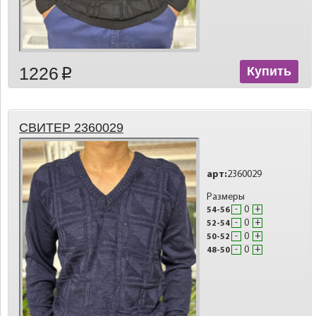
1226
Купить
p
СВИТЕР 2360029
арт:
2360029
Размеры
-
+
54-56
-
+
52-54
-
+
50-52
-
+
48-50