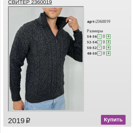
СВИТЕР 2360019
арт:
2360019
Размеры
-
+
54-56
-
+
52-54
-
+
50-52
-
+
48-50
2019
Купить
p