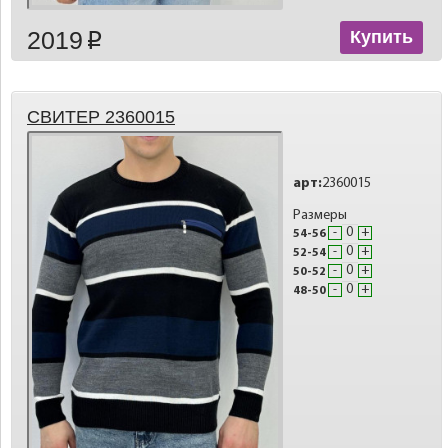
2019
Купить
p
СВИТЕР 2360015
арт:
2360015
Размеры
-
+
54-56
-
+
52-54
-
+
50-52
-
+
48-50