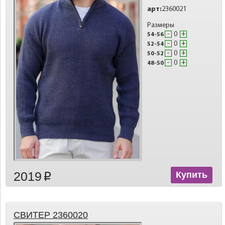
арт:
2360021
Размеры
-
+
54-56
-
+
52-54
-
+
50-52
-
+
48-50
2019
Купить
p
СВИТЕР 2360020