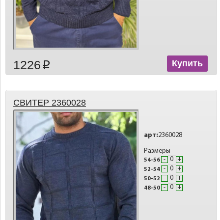
1226
Купить
p
СВИТЕР 2360028
арт:
2360028
Размеры
-
+
54-56
-
+
52-54
-
+
50-52
-
+
48-50