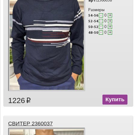
арт:
2360038
Размеры
-
+
54-56
-
+
52-54
-
+
50-52
-
+
48-50
1226
Купить
p
СВИТЕР 2360037