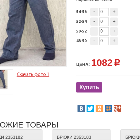
-
+
54-56
-
+
52-54
-
+
50-52
-
+
48-50
1082
p
ЦЕНА:
Скачать фото 1
Купить
ОЖИЕ ТОВАРЫ
И 2353182
БРЮКИ 2353183
БРЮКИ