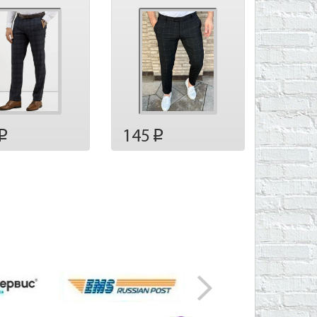
145
p
p