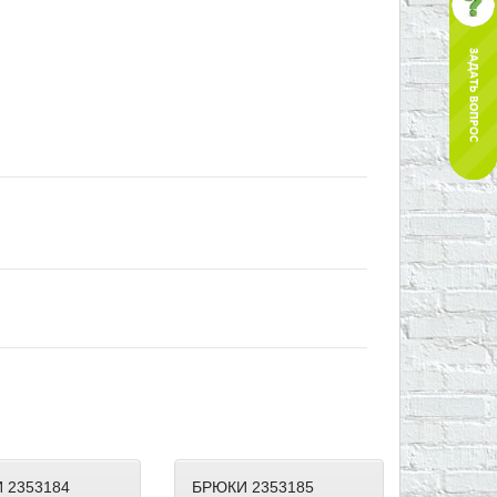
 2353184
БРЮКИ 2353185