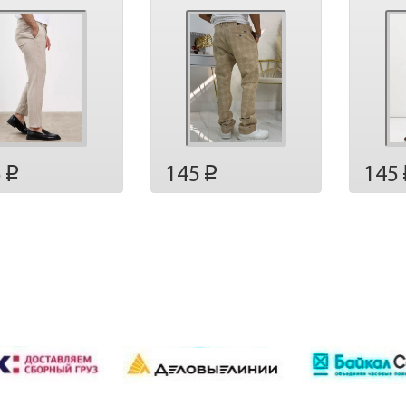
5
145
145
p
p