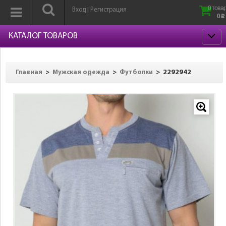
0 товар
Вход
Регистрация
|
0
p
КАТАЛОГ ТОВАРОВ
>
>
>
2292942
Главная
Мужская одежда
Футболки