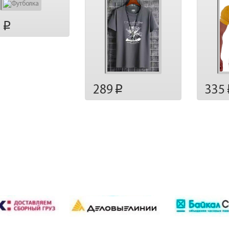
3
p
289
335
p