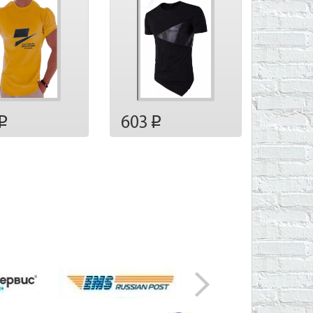
603
p
p