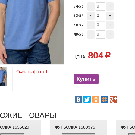
-
+
54-56
-
+
52-54
-
+
50-52
-
+
48-50
804
p
ЦЕНА:
Скачать фото 1
Купить
ОЖИЕ ТОВАРЫ
ОЛКА 1535029
ФУТБОЛКА 1589375
ФУТБО