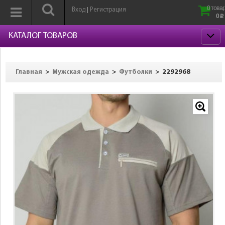
0 товар
Вход
Регистрация
|
0
p
КАТАЛОГ ТОВАРОВ
>
>
>
2292968
Главная
Мужская одежда
Футболки