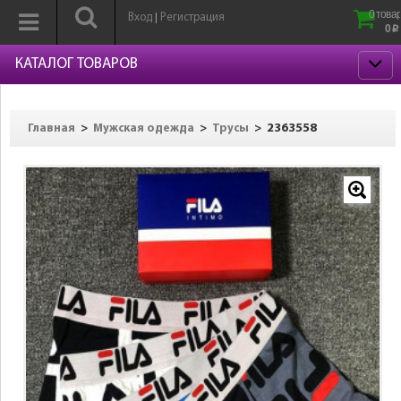
0 товар
Вход
Регистрация
|
0
p
КАТАЛОГ ТОВАРОВ
>
>
>
2363558
Главная
Мужская одежда
Трусы