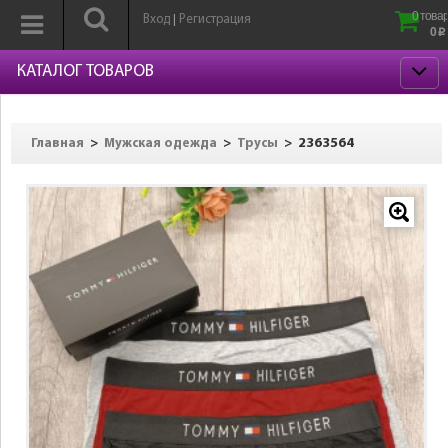
0 товар
Вход
Регистрация
|
0
p
КАТАЛОГ ТОВАРОВ
>
>
>
2363564
Главная
Мужская одежда
Трусы