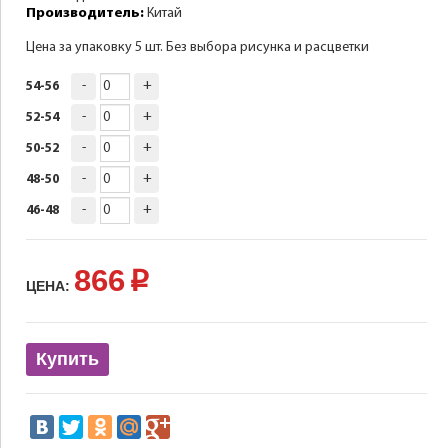
Производитель:
Китай
Цена за упаковку 5 шт. Без выбора рисунка и расцветки
-
+
54-56
-
+
52-54
-
+
50-52
-
+
48-50
-
+
46-48
866
p
ЦЕНА:
Купить