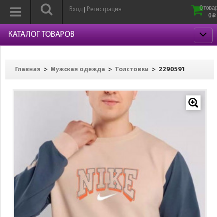
0 товар
Вход
Регистрация
|
0
p
КАТАЛОГ ТОВАРОВ
>
>
>
2290591
Главная
Мужская одежда
Толстовки