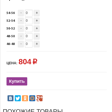
-
+
54-56
-
+
52-54
-
+
50-52
-
+
48-50
-
+
46-48
804
p
ЦЕНА:
Купить
ПОХОЖИЕ ТОВАРЫ