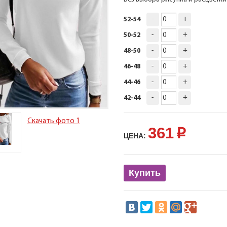
-
+
52-54
-
+
50-52
-
+
48-50
-
+
46-48
-
+
44-46
-
+
42-44
Скачать фото 1
361
p
ЦЕНА:
Купить