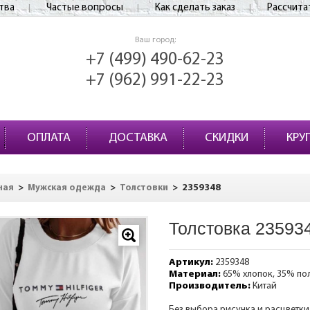
тва
Частые вопросы
Как сделать заказ
Рассчита
Ваш город:
+7 (499) 490-62-23
+7 (962) 991-22-23
ОПЛАТА
ДОСТАВКА
СКИДКИ
КРУ
>
>
>
2359348
ная
Мужская одежда
Толстовки
Толстовка 23593
Артикул:
2359348
Материал:
65% хлопок, 35% по
Производитель:
Китай
Без выбора рисунка и расцветки