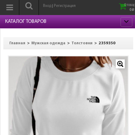
0 товар
Вход
Регистрация
|
0
p
КАТАЛОГ ТОВАРОВ
>
>
>
2359350
Главная
Мужская одежда
Толстовки