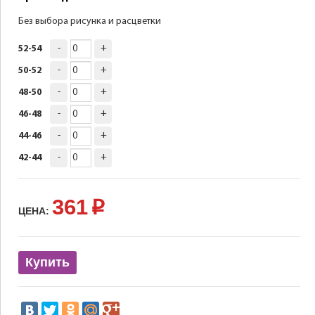
Без выбора рисунка и расцветки
-
+
52-54
-
+
50-52
-
+
48-50
-
+
46-48
-
+
44-46
-
+
42-44
361
p
ЦЕНА:
Купить