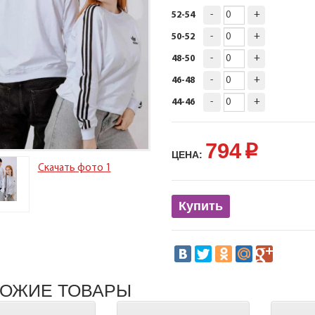
-
+
52-54
-
+
50-52
-
+
48-50
-
+
46-48
-
+
44-46
794
p
ЦЕНА:
Скачать фото 1
Купить
ОЖИЕ ТОВАРЫ