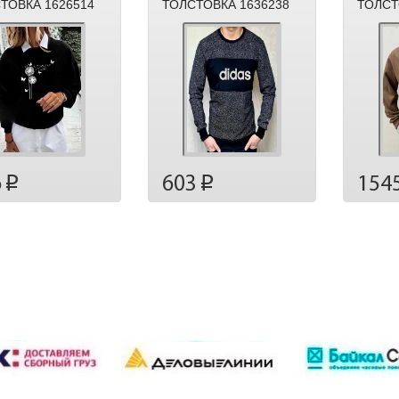
ТОВКА 1626514
ТОЛСТОВКА 1636238
ТОЛСТ
6
603
154
p
p