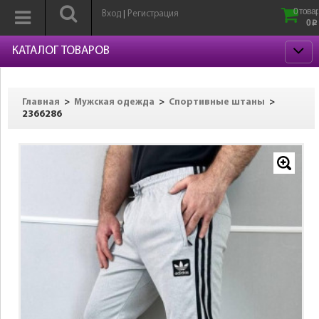
0 товар
Вход
Регистрация
|
0
p
КАТАЛОГ ТОВАРОВ
>
>
>
Главная
Мужская одежда
Спортивные штаны
2366286