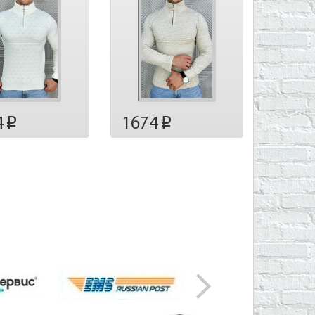
4
1674
p
p