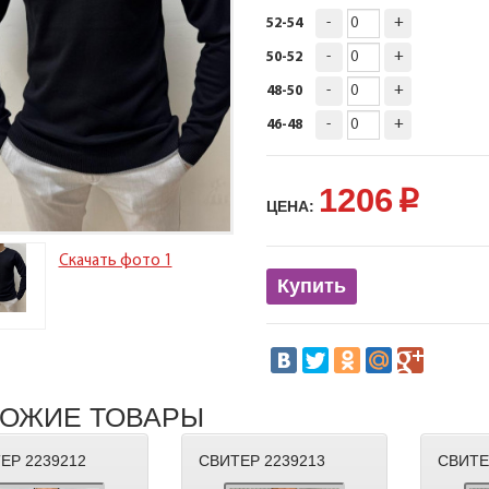
-
+
52-54
-
+
50-52
-
+
48-50
-
+
46-48
1206
p
ЦЕНА:
Скачать фото 1
Купить
ОЖИЕ ТОВАРЫ
ЕР 2239212
СВИТЕР 2239213
СВИТЕ