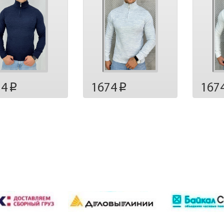
74
1674
167
p
p