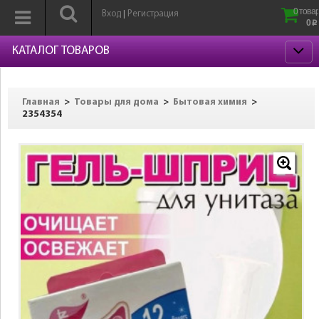
0 товар
Вход
Регистрация
|
0
p
КАТАЛОГ ТОВАРОВ
>
>
>
Главная
Товары для дома
Бытовая химия
2354354