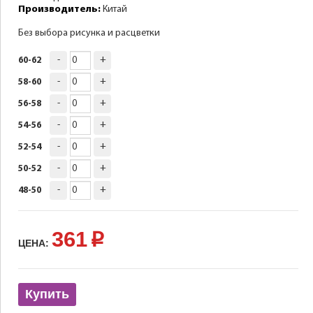
Производитель:
Китай
Без выбора рисунка и расцветки
-
+
60-62
-
+
58-60
-
+
56-58
-
+
54-56
-
+
52-54
-
+
50-52
-
+
48-50
361
p
ЦЕНА:
Купить