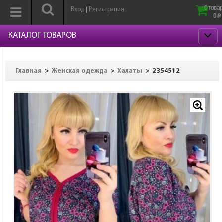
0 товар
Вход
Регистрация
|
0
p
КАТАЛОГ ТОВАРОВ
>
>
>
2354512
Главная
Женская одежда
Халаты