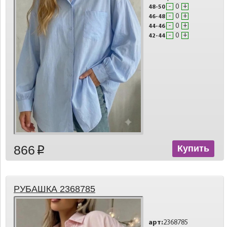
-
+
48-50
-
+
46-48
-
+
44-46
-
+
42-44
866
Купить
p
РУБАШКА 2368785
арт:
2368785