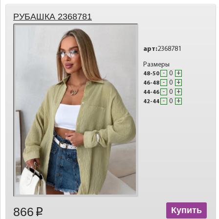
РУБАШКА 2368781
арт:
2368781
Размеры
-
+
48-50
-
+
46-48
-
+
44-46
-
+
42-44
866
Купить
p