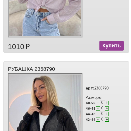
1010
Купить
p
РУБАШКА 2368790
арт:
2368790
Размеры
-
+
48-50
-
+
46-48
-
+
44-46
-
+
42-44