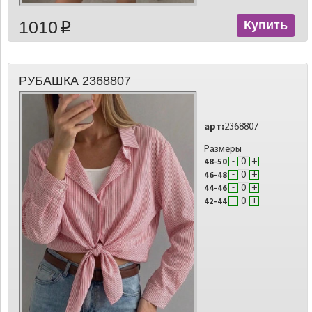
1010
Купить
p
РУБАШКА 2368807
арт:
2368807
Размеры
-
+
48-50
-
+
46-48
-
+
44-46
-
+
42-44