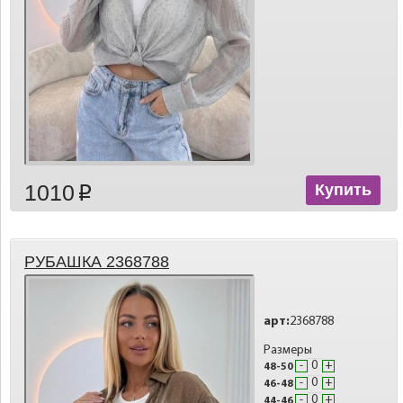
1010
Купить
p
РУБАШКА 2368788
арт:
2368788
Размеры
-
+
48-50
-
+
46-48
-
+
44-46