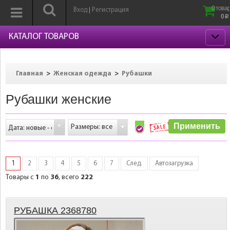
0 товар
Вход
Регистрация
|
0
p
КАТАЛОГ ТОВАРОВ
>
>
Главная
Женская одежда
Рубашки
Рубашки женские
Размеры: все
1
2
3
4
5
6
7
След.
Автозагрузка
Товары с
1
по
36
, всего
222
РУБАШКА 2368780