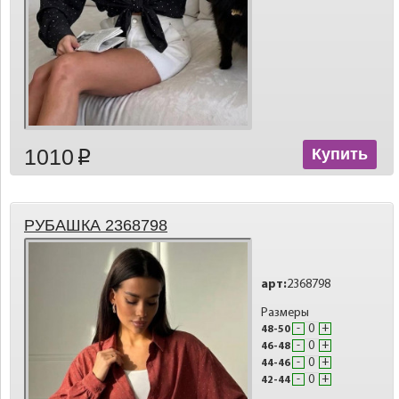
1010
Купить
p
РУБАШКА 2368798
арт:
2368798
Размеры
-
+
48-50
-
+
46-48
-
+
44-46
-
+
42-44