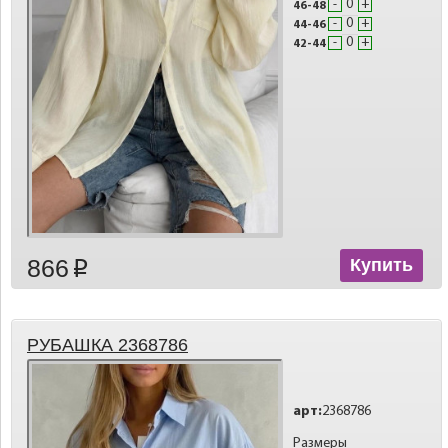
-
+
46-48
-
+
44-46
-
+
42-44
866
Купить
p
РУБАШКА 2368786
арт:
2368786
Размеры