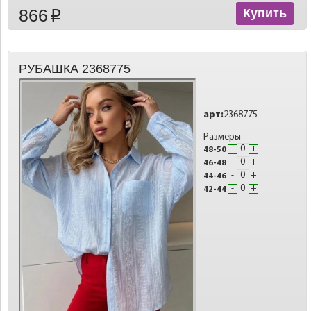
866
Купить
p
РУБАШКА 2368775
арт:
2368775
Размеры
-
+
48-50
-
+
46-48
-
+
44-46
-
+
42-44