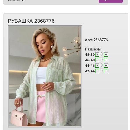
РУБАШКА 2368776
арт:
2368776
Размеры
-
+
48-50
-
+
46-48
-
+
44-46
-
+
42-44