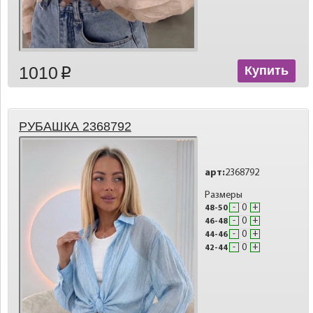
1010
Купить
p
РУБАШКА 2368792
арт:
2368792
Размеры
-
+
48-50
-
+
46-48
-
+
44-46
-
+
42-44