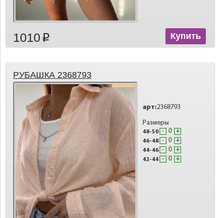
1010
Купить
p
РУБАШКА 2368793
арт:
2368793
Размеры
-
+
48-50
-
+
46-48
-
+
44-46
-
+
42-44