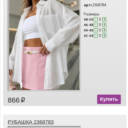
арт:
2368784
Размеры
-
+
48-50
-
+
46-48
-
+
44-46
-
+
42-44
866
Купить
p
РУБАШКА 2368783