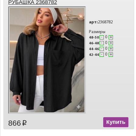
РУБАШКА 2368782
арт:
2368782
Размеры
-
+
48-50
-
+
46-48
-
+
44-46
-
+
42-44
866
Купить
p