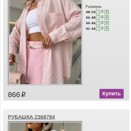
Размеры
-
+
48-50
-
+
46-48
-
+
44-46
-
+
42-44
866
Купить
p
РУБАШКА 2368784