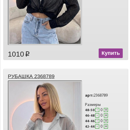
1010
Купить
p
РУБАШКА 2368789
арт:
2368789
Размеры
-
+
48-50
-
+
46-48
-
+
44-46
-
+
42-44