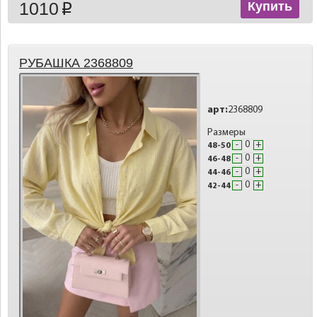
1010
Купить
p
РУБАШКА 2368809
арт:
2368809
Размеры
-
+
48-50
-
+
46-48
-
+
44-46
-
+
42-44