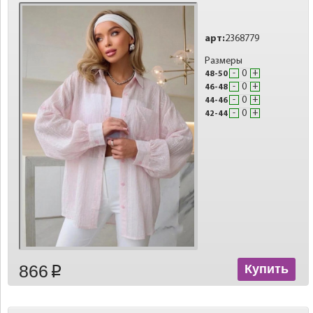
арт:
2368779
Размеры
-
+
48-50
-
+
46-48
-
+
44-46
-
+
42-44
866
Купить
p