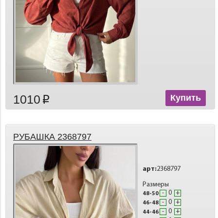
1010
Купить
p
РУБАШКА 2368797
арт:
2368797
Размеры
-
+
48-50
-
+
46-48
-
+
44-46