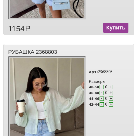
1154
Купить
p
РУБАШКА 2368803
арт:
2368803
Размеры
-
+
48-50
-
+
46-48
-
+
44-46
-
+
42-44