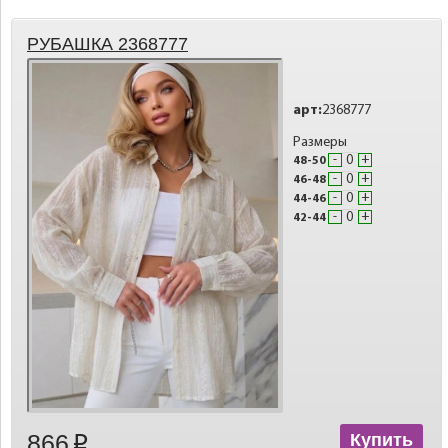
РУБАШКА 2368777
арт:
2368777
Размеры
-
+
48-50
-
+
46-48
-
+
44-46
-
+
42-44
866
Купить
p