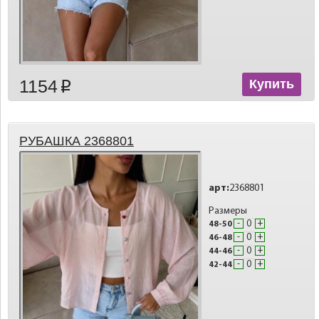
1154
Купить
p
РУБАШКА 2368801
арт:
2368801
Размеры
-
+
48-50
-
+
46-48
-
+
44-46
-
+
42-44