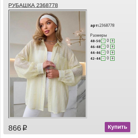
РУБАШКА 2368778
арт:
2368778
Размеры
-
+
48-50
-
+
46-48
-
+
44-46
-
+
42-44
866
Купить
p