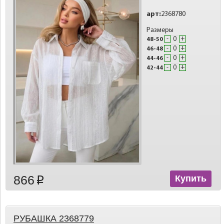
арт:
2368780
Размеры
-
+
48-50
-
+
46-48
-
+
44-46
-
+
42-44
866
Купить
p
РУБАШКА 2368779