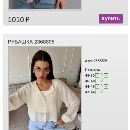
1010
Купить
p
РУБАШКА 2368805
арт:
2368805
Размеры
-
+
48-50
-
+
46-48
-
+
44-46
-
+
42-44