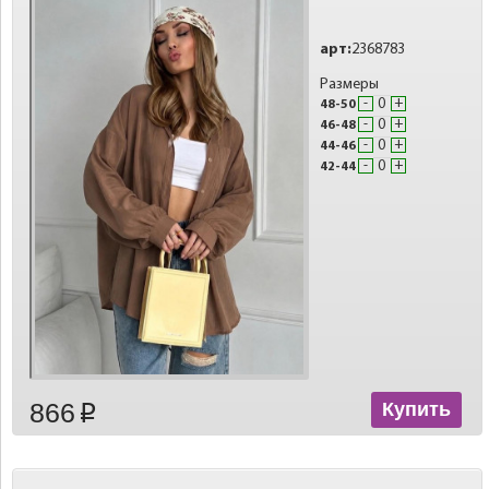
арт:
2368783
Размеры
-
+
48-50
-
+
46-48
-
+
44-46
-
+
42-44
866
Купить
p