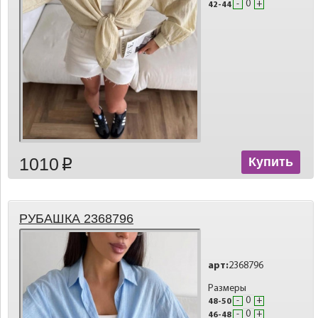
-
+
42-44
1010
Купить
p
РУБАШКА 2368796
арт:
2368796
Размеры
-
+
48-50
-
+
46-48