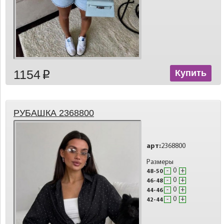
1154
Купить
p
РУБАШКА 2368800
арт:
2368800
Размеры
-
+
48-50
-
+
46-48
-
+
44-46
-
+
42-44