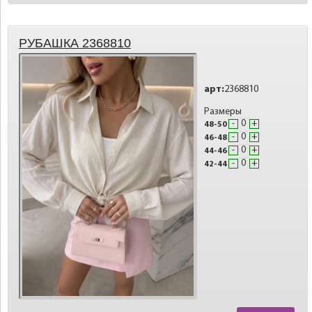
РУБАШКА 2368810
арт:
2368810
Размеры
-
+
48-50
-
+
46-48
-
+
44-46
-
+
42-44