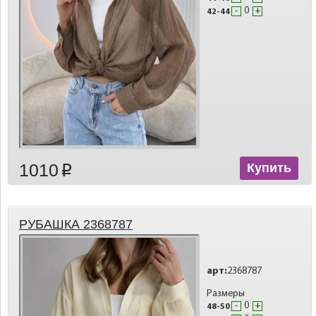
-
+
42-44
1010
Купить
p
РУБАШКА 2368787
арт:
2368787
Размеры
-
+
48-50