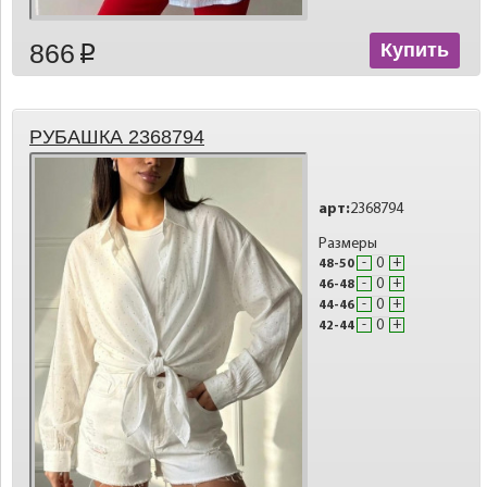
866
Купить
p
РУБАШКА 2368794
арт:
2368794
Размеры
-
+
48-50
-
+
46-48
-
+
44-46
-
+
42-44