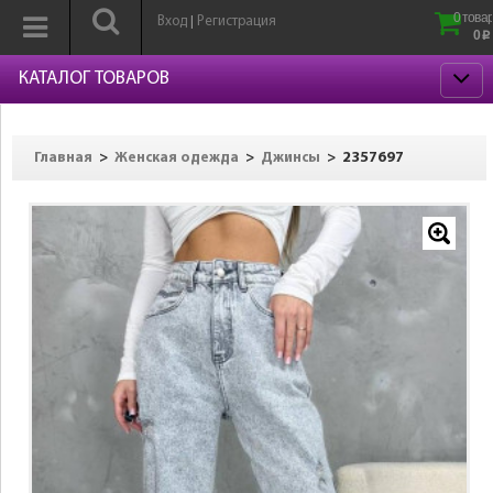
0 товар
Вход
Регистрация
|
0
p
КАТАЛОГ ТОВАРОВ
>
>
>
2357697
Главная
Женская одежда
Джинсы