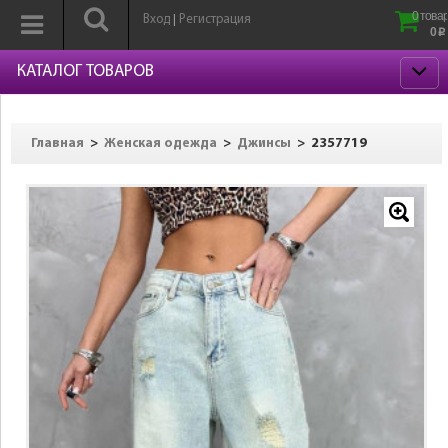
0 товар
Вход
Регистрация
|
0
p
КАТАЛОГ ТОВАРОВ
>
>
>
2357719
Главная
Женская одежда
Джинсы