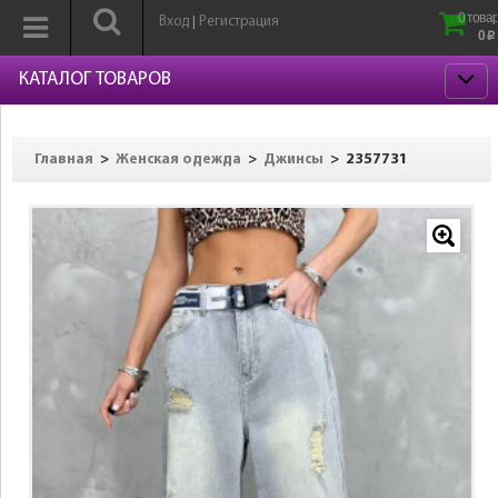
0 товар
Вход
Регистрация
|
0
p
КАТАЛОГ ТОВАРОВ
>
>
>
2357731
Главная
Женская одежда
Джинсы