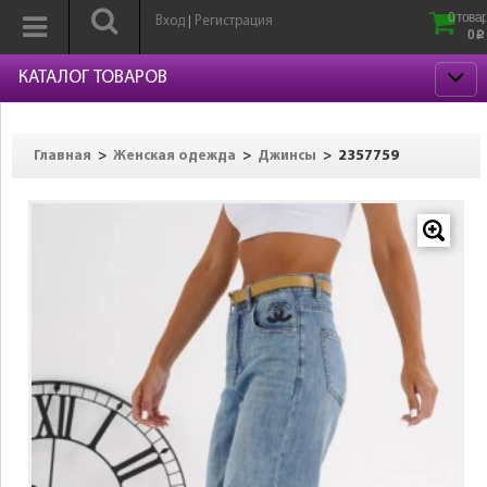
0 товар
Вход
Регистрация
|
0
p
КАТАЛОГ ТОВАРОВ
>
>
>
2357759
Главная
Женская одежда
Джинсы