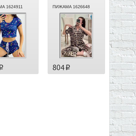
А 1624911
ПИЖАМА 1626648
804
p
p