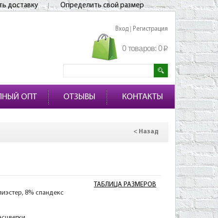
ть доставку
Определить свой размер
Вход
Регистрация
|
0 товаров:
0
p
ПНЫЙ ОПТ
ОТЗЫВЫ
КОНТАКТЫ
< Назад
ТАБЛИЦА РАЗМЕРОВ
лиэстер, 8% спандекс
асцветки