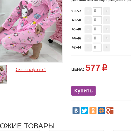
-
+
50-52
-
+
48-50
-
+
46-48
-
+
44-46
-
+
42-44
577
p
ЦЕНА:
Скачать фото 1
Купить
ОЖИЕ ТОВАРЫ