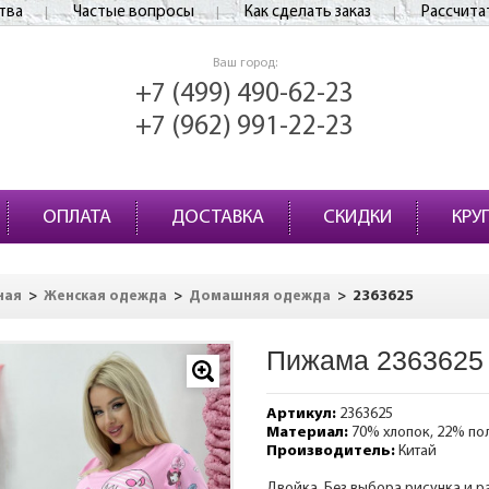
тва
Частые вопросы
Как сделать заказ
Рассчита
Ваш город:
+7 (499) 490-62-23
+7 (962) 991-22-23
ОПЛАТА
ДОСТАВКА
СКИДКИ
КРУ
>
>
>
2363625
ная
Женская одежда
Домашняя одежда
Пижама 2363625
Артикул:
2363625
Материал:
70% хлопок, 22% по
Производитель:
Китай
Двойка. Без выбора рисунка и р