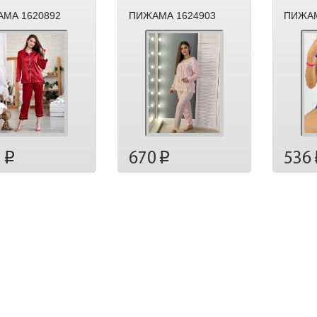
МА 1620892
ПИЖАМА 1624903
ПИЖАМ
1
670
536
p
p