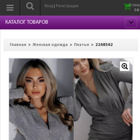
0 товар
Вход
Регистрация
|
0
p
КАТАЛОГ ТОВАРОВ
>
>
>
2268562
Главная
Женская одежда
Платья