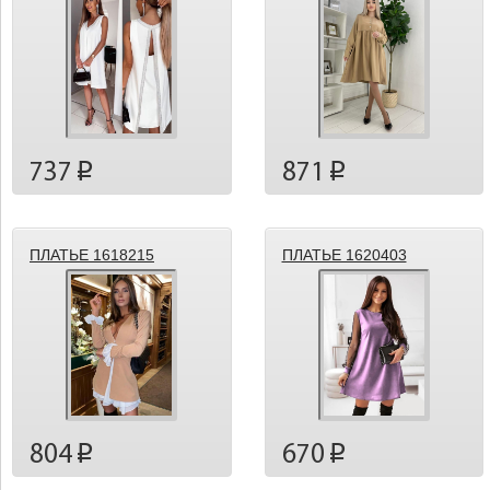
737
871
p
p
ПЛАТЬЕ 1618215
ПЛАТЬЕ 1620403
804
670
p
p