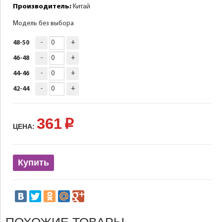
Производитель:
Китай
Модель без выбора
-
+
48-50
-
+
46-48
-
+
44-46
-
+
42-44
361
p
ЦЕНА:
Купить