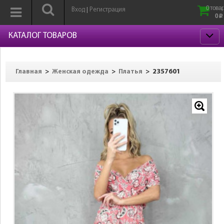
0 товар
Вход
Регистрация
|
0
p
КАТАЛОГ ТОВАРОВ
>
>
>
2357601
Главная
Женская одежда
Платья