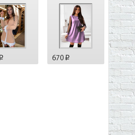
670
p
p