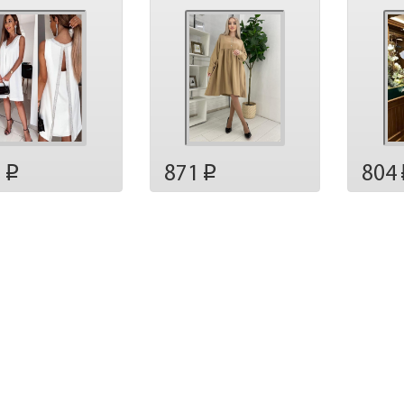
7
871
804
p
p