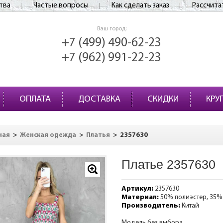
тва
Частые вопросы
Как сделать заказ
Рассчита
Ваш город:
+7 (499) 490-62-23
+7 (962) 991-22-23
ОПЛАТА
ДОСТАВКА
СКИДКИ
КРУ
>
>
>
2357630
ная
Женская одежда
Платья
Платье 2357630
Артикул:
2357630
Материал:
50% полиэстер, 35%
Производитель:
Китай
Модель без выбора