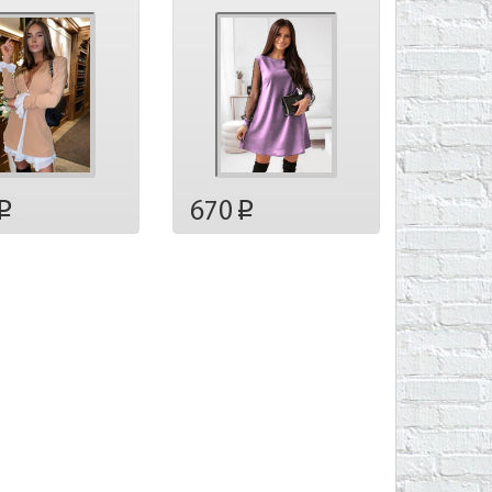
670
p
p