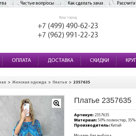
тва
Частые вопросы
Как сделать заказ
Рассчита
Ваш город:
+7 (499) 490-62-23
+7 (962) 991-22-23
ОПЛАТА
ДОСТАВКА
СКИДКИ
КРУ
>
>
>
2357635
ная
Женская одежда
Платья
Платье 2357635
Артикул:
2357635
Материал:
50% полиэстер, 35%
Производитель:
Китай
Модель без выбора