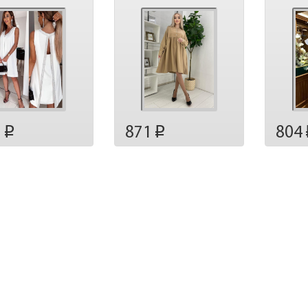
7
871
804
p
p